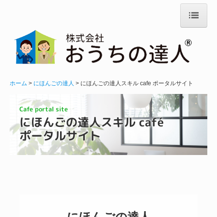
ホーム
法人案内
おうちの達人
ホーム
にほんごの達人
にほんごの達人スキル cafe ポータルサイト
業務案内
Cafe portal site
施工事例
にほんごの達人スキル café 
にほんごの達人
ポータルサイト
支援業務
日本語教育オンライン授業
オンライン日本語教師養成
にほんごの達人スキル cafe ポータルサイト
にほんごの達人
